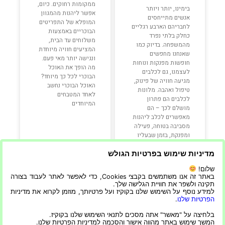
ממקומות רחוקים. כיום,
בימינו, יותר ויותר
אפשר ליהנות מהמגוון
אנשים מתייחסים
המופלא של התפריטים
לחבריהם הארבע רגליים
הבוכריים באמצעות
כחלק בלתי נפרד
משלוחים עד הבית,
מהמשפחה. בדיוק כמו
המציעים חוויה מיוחדת
שאנחנו מחפשים
ונגישה יותר מאי פעם.
חופשות מפנקות ונוחות
מה הופך את האוכל
לעצמנו, גם לכלבים
הבוכרי לכל כך מיוחד?
מגיעה חוויה של פינוק,
האוכל הבוכרי נחשב
טיפול ואהבה. מלונות
לאחד המטבחים
לכלבים הם פתרון
המיוחדים
מושלם לכך – הם
מאפשרים לכלב ליהנות
מסביבה בטוחה, פעילה
ומפנקת, בזמן שבעליו
יכולים להיות רגועים.
מדיניות שימוש בפרטיות הגולש
הבחירה במלון
שלום!
קרא עוד »
קרא עוד »
באתר זה אנו משתמשים בקבצי Cookies, כדי לאפשר לאתר לעבוד בצורה
תקינה ולשפר את חוויית הגלישה שלך.
למידע נוסף על השימוש שלנו בקוקיז ועל פרטיותך, מוזמן לקרוא את מדיניות
הפרטיות שלנו
.
24/08/2025
21/10/2025
בלחיצה על "מאשר" אתה מסכים לתנאי השימוש שלנו בקוקיז.
המשך שימוש באתר מהווה אישור והסכמה למדיניות הפרטיות שלנו.