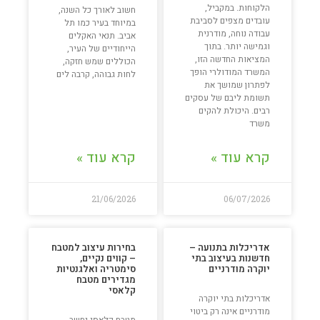
הלקוחות. במקביל,
חשוב לאורך כל השנה,
עובדים מצפים לסביבת
במיוחד בעיר כמו תל
עבודה נוחה, מודרנית
אביב. תנאי האקלים
וגמישה יותר. בתוך
הייחודיים של העיר,
המציאות החדשה הזו,
הכוללים שמש חזקה,
המשרד המודולרי הופך
לחות גבוהה, קרבה לים
לפתרון שמושך את
תשומת ליבם של עסקים
רבים. היכולת להקים
משרד
קרא עוד »
קרא עוד »
21/06/2026
06/07/2026
אדריכלות בתנועה –
בחירות עיצוב למטבח
חדשנות בעיצוב בתי
– קווים נקיים,
יוקרה מודרניים
סימטריה ואלגנטיות
מגדירים מטבח
קלאסי
אדריכלות בתי יוקרה
מודרניים אינה רק ביטוי
מטבח קלאסי נחשב