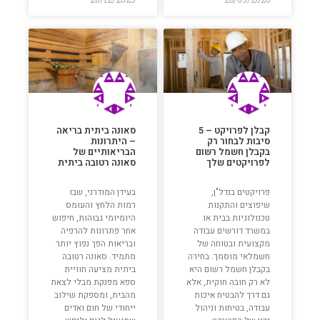
קבלן לפרויקט – 5
סאונה ביתית בריאה
סיבות לבחור רק
– היתרונות
בקבלן חשמל רשום
הבריאותיים של
לפרויקטים שלך
סאונה רטובה ביתית
פרויקטים בנדל"ן,
בעידן המודרני, שבו
שיפוצים והתקנות
רמות הלחץ והעומס
טכנולוגיות בבית או
היומיומי גבוהות, חיפוש
במשרד דורשים עבודה
אחר פתרונות להרפיה
מקצועית ובטוחה של
ובריאות הפך נפוץ יותר
חשמלאי מוסמך. בחירה
מתמיד. סאונה רטובה
בקבלן חשמל רשום היא
ביתית מציעה חוויית
לא רק חובה חוקית, אלא
ספא מפנקת מבלי לצאת
גם דרך להבטיח איכות
מהבית, ומספקת שילוב
עבודה, בטיחות וניהול
ייחודי של חום ואדים