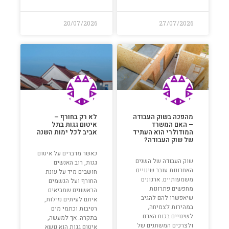
20/07/2026
27/07/2026
מהפכה בשוק העבודה
לא רק בחורף –
– האם המשרד
איטום גגות בתל
המודולרי הוא העתיד
אביב לכל ימות השנה
של שוק העבודה?
כאשר מדברים על איטום
שוק העבודה של השנים
גגות, רוב האנשים
האחרונות עובר שינויים
חושבים מיד על עונת
משמעותיים. ארגונים
החורף ועל הגשמים
מחפשים פתרונות
הראשונים שמביאים
שיאפשרו להם להגיב
איתם לעיתים נזילות,
במהירות לצמיחה,
רטיבות וכתמי מים
לשינויים בכוח האדם
בתקרה. אך למעשה,
ולצרכים המשתנים של
איטום גגות הוא נושא