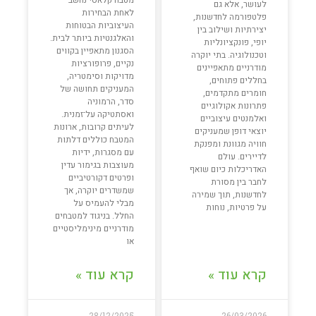
לעושר, אלא גם
לאחת הבחירות
פלטפורמה לחדשנות,
העיצוביות הבטוחות
יצירתיות ושילוב בין
והאלגנטיות ביותר לבית.
יופי, פונקציונליות
הסגנון מתאפיין בקווים
וטכנולוגיה. בתי יוקרה
נקיים, פרופורציות
מודרניים מתאפיינים
מדויקות וסימטריה,
בחללים פתוחים,
המעניקים תחושה של
חומרים מתקדמים,
סדר, הרמוניה
פתרונות אקולוגיים
ואסתטיקה על־זמנית.
ואלמנטים עיצוביים
לעיתים קרובות, ארונות
יוצאי דופן שמעניקים
המטבח כוללים דלתות
חוויה מגוונת ומפנקת
עם מסגרות, ידיות
לדיירים. עולם
מעוצבות בגימור עדין
האדריכלות כיום שואף
ופרטים דקורטיביים
לחבר בין מסורת
שמשדרים יוקרה, אך
לחדשנות, תוך שמירה
מבלי להעמיס על
על פרטיות, נוחות
החלל. בניגוד למטבחים
מודרניים מינימליסטיים
או
קרא עוד »
קרא עוד »
28/12/2025
26/03/2026