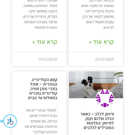
נכון של הפרויקט.
שמועיל לגוף ולנפש
במאמר זה נסקור חמש
כאחד. השימוש בסאונה
סיבות עיקריות לכך
רטובה מאפשר ניקוי
שחשוב לבחור אך ורק
רעלים, הרפיית שרירים,
בקבלן חשמל רשום
שיפור מערכת הנשימה
לביצוע
והגברת תחושת
קרא עוד »
קרא עוד »
30/11/2025
19/12/2025
קסם הקולינריה
הבוכרית – אוכל
בוכרי מוכן חוויה
קולינרית בוכרית
במשלוח עד הבית
לאוכל הבוכרי יש את
פינוק לכלב – כאשר
הכוח להחזיר אותנו
הכלב שלכם זקוק
הביתה, עם טעמים
לפינוק: המלונות
וניחוחות שמביאים את
המובילים לכלבים
הזיכרון הקולינרי