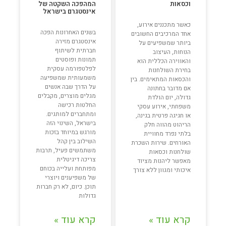
וכסאות
המהפכה השקטה של
אינסטגרם בישראל
כאשר מתכננים אירוע,
בשנים האחרונות הפכה
אחד המרכיבים החשובים
אינסטגרם מזירה
ביותר שמשפיעים על
חברתית לשיתוף
הנוחות, העיצוב
תמונות ופוסטים
והאווירה הכללית הוא
לפלטפורמה עסקית
בחירת השולחנות
משמעותית שמשפיעה
והכסאות המתאימים. בין
על הדרך שבה אנשים
אם מדובר בחתונה
מגלים מוצרים, מקבלים
גדולה, יום הולדת
החלטות רכישה
משפחתי, אירוע עסקי
ומתחברים למותגים.
או חגיגה פרטית בגינה,
בישראל, השינוי הזה
הריהוט מהווה חלק
מורגש במיוחד בזכות
בלתי נפרד מחוויית
השילוב בין קהל
האורחים. שירות השכרת
משתמשים פעיל, תרבות
שולחנות וכסאות
צריכה דיגיטלית
מאפשר ליהנות מציוד
מפותחת ועלייה בכוחם
איכותי ומגוון ללא צורך
של משפיענים ויוצרי
תוכן. כיום, לא רק חברות
גדולות
קרא עוד »
קרא עוד »