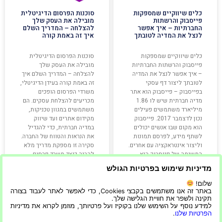
כלים שיווקיים שמספקות
סוכנות הפרסום הדיגיטלית
פייסבוק והרשתות
מובילה את העסק שלך
החברתיות – איך אפשר
להצלחה – המדריך השלם
לנצל את המדיה לטובתך
איך זה באמת קורה
כלים שיווקיים שמספקות
סוכנות הפרסום הדיגיטלית
פייסבוק והרשתות החברתיות
מובילה את העסק שלך
– איך אפשר לנצל את המדיה
להצלחה – המדריך השלם איך
לטובתך ליצור דף עסקי
זה באמת קורה בעידן הדיגיטלי,
בפייסבוק – פייסבוק הוא אתר
משרדי הפרסום הופכים
מדיה חברתית שיש לו 1.86
מכריעים להצלחת עסקים. הם
מיליארד משתמשים פעילים
משתמשים במגוון טכניקות,
נכון לדצמבר 2017. פייסבוק
מקידום אתרים ועד שיווק
הוא מקום שבו אנשים יכולים
במדיה חברתית, כדי להגדיל
לשתף מידע, לפרסם תמונות
את הנראות והטווח של החברה.
וליצור אינטראקציה עם אחרים.
סקירה זו מספקת מדריך מלא
המשימה של פייסבוק היא
להבנה כיצד משרד פרסום
דיגיטלי
מדיניות שימוש בפרטיות הגולש
שלום!
קרא עוד »
קרא עוד »
באתר זה אנו משתמשים בקבצי Cookies, כדי לאפשר לאתר לעבוד בצורה
תקינה ולשפר את חוויית הגלישה שלך.
למידע נוסף על השימוש שלנו בקוקיז ועל פרטיותך, מוזמן לקרוא את מדיניות
הפרטיות שלנו
.
08/03/2024
23/12/2022