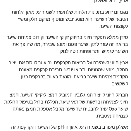
אבץ, ברזל ואשלגן.
מגנזיום ידוע בתכונות הלחות שלו ועוזר לשמור על מאזן הלחות
הטבעי של השיער. הוא מונע יובש ומוסיף מרקם חלק ומשיי
לקווצות השיער.
סידן ממלא תפקיד חיוני בחיזוק זקיקי השיער וקידום צמיחת שיער
בריאה. זה עוזר לתקן שיער פגום ומונע שבירה, מה שהופך את
השיער לגמיש יותר ופחות נוטה לנזק.
אבץ חיוני לשמירה על בריאות הקרקפת. זה עוזר לווסת את ייצור
החלב, מונע שמנוניות יתר או יובש. סביבת קרקפת מאוזנת
מקדמת צמיחת שיער בריאה ומונעת בעיות בקרקפת כגון
קשקשים.
הברזל חיוני לייצור המוגלובין, המוביל חמצן לזקיקי השיער. חמצן
חיוני לצמיחה ובריאות של תאי שיער. הכללת ברזל בטיפול החלקת
שיער Oxo עוזר להבטיח שהשיער מקבל אספקת חמצן נאותה
לצמיחה מיטבית.
אשלגן מעורב בשמירה על איזון ה-pH של השיער והקרקפת. זה