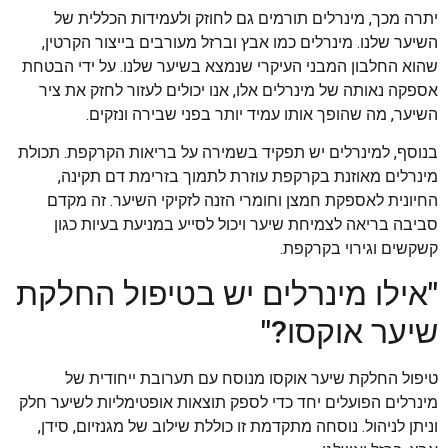
יתרה מכך, מינרלים תורמים גם לחוזק ולעמידות הכללית של
השיער שלנו. מינרלים כמו אבץ וברזל מעורבים בייצור הקרטין,
שהוא החלבון המבני העיקרי שנמצא בשיער שלנו. על ידי הבטחת
אספקה נאותה של מינרלים אלו, אנו יכולים לעזור לחזק את ציר
השיער, מה שהופך אותו עמיד יותר בפני שבירה ונזקים.
בנוסף, למינרלים יש תפקיד בשמירה על בריאות הקרקפת. תכולת
מינרלים מאוזנת בקרקפת עוזרת לתמוך בזרימת דם תקינה,
החיונית לאספקת חמצן וחומרי הזנה לזקיקי השיער. זה מקדם
סביבה בריאה לצמיחת שיער ויכול לסייע במניעת בעיות כגון
קשקשים וגירוי בקרקפת.
"אילו מינרלים יש בטיפול החלקת
שיער אוקסו?"
טיפול החלקת שיער אוקסו מנוסח עם תערובת ייחודית של
מינרלים הפועלים יחד כדי לספק תוצאות אופטימליות לשיער חלק
וניתן לניהול. נוסחה מתקדמת זו כוללת שילוב של מגנזיום, סידן,