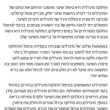
החלקה מינרלית היא טיפול שיער מהפכני הרותם את כוחם של
המינרלים כדי לסייע בהשגת שיער חלק, מבריק ונטול קרזולים.
טכניקה חדשנית זו כוללת עירוי של מינרלים חיוניים לשיער,
הפועלים יחד להזנה וחיזוק של ציר השערה מבפנים. בניגוד לטיפולי
החלקה מסורתיים על בסיס כימיקלים, החלקה מינרלית היא גישה
טבעית ועדינה שאינה מתפשרת על בריאות השיער שלך.
באמצעות שילוב של מינרלים שנבחרו בקפידה, טיפול ההחלקה
המינרלית יכול להפוך גם את השיער הסורר והמקורזל ביותר
לרעמה חלקה וניתנת לניהול. מינרלים אלו חודרים עמוק לתוך
ציפורן השיער, מספקים לחות לאורך זמן והגנה מפני נזקי הסביבה.
התוצאה היא שיער לא רק חלק וניתן יותר לניהול אלא גם בריא
וגמיש יותר.
המינרלים המשמשים בטיפול החלקת מינרלים נבחרים במיוחד
בשל תכונותיהם המועילות. הם כוללים מינרלים כמו מגנזיום, סידן
ואבץ, הידועים ביכולתם לחזק את השיער ולקדם צמיחה בריאה.
בנוסף, מינרלים כמו סיליקה וברזל עוזרים להחליק את ציפורן
השיער, מפחיתים קרזול ומשפרים את הברק. מינרלים אלו פועלים