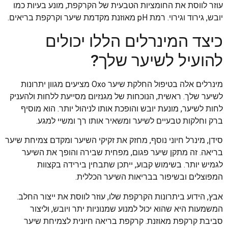
עוזר לווסת את החומציות הטבעית של הקרקפת, מונע בעיות כמו
יובש, גירוד וגירוי. רמת pH מאוזנת מקדמת שיער וקרקפת בריאים.
כיצד המינרלים הללו יכולים
להועיל לשיער שלך?
מינרלים אלה בטיפול החלקת שיער Oxo מציעים מגוון יתרונות
לשיער שלך. ראשית, הנוכחות של מגנזיום מסייעת ללחות ולהעניק
לחות לשיער, מונעת יובש והופכת אותו לניהול יותר. הוא מוסיף
ברק וחלקות טבעיים לשיער ומשאיר אותו רך ומשיי למגע.
סידן, מינרל חיוני נוסף, מחזק את זקיקי השיער ומקדם צמיחת שיער
בריאה. זה מתקן שיער פגום, מפחית שבירה והופך את השיער
לגמיש יותר. בשימוש קבוע, ייתכן שתבחין בירידה בקצוות
המפוצלים ובשיפור בבריאות השיער הכללית.
אבץ, הידוע ביתרונות הקרקפת שלו, עוזר לווסת את ייצור החלב.
המשמעות היא שהוא יכול למנוע שמנוניות יתר ויובש, וליצור
סביבת קרקפת מאוזנת. קרקפת בריאה חיונית לצמיחת שיער