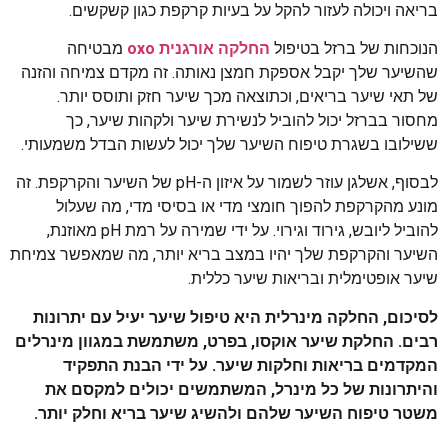
בריאה ויכולה לעזור להקל על בעיות קרקפת כגון קשקשים.
הנוכחות של ברזל בטיפול
החלקה אורגנית oxo
מבטיחה
שהשיער שלך יקבל אספקת חמצן נאותה. זה מקדם צמיחה והזנה
של תאי שיער בריאים, וכתוצאה מכך שיער חזק ותוסס יותר.
מחסור בברזל יכול להוביל לנשירת שיער ולקהות שיער, כך
ששילובו בשגרת טיפוח השיער שלך יכול לעשות הבדל משמעותי.
לבסוף, אשלגן עוזר לשמור על איזון ה-pH של השיער והקרקפת. זה
מונע מהקרקפת להפוך חומצי מדי או בסיסי מדי, מה שעלול
להוביל ליובש, גירוד וגירוי. על ידי שמירה על רמת pH מאוזנת,
השיער והקרקפת שלך יהיו במצב בריא יותר, מה שמאפשר צמיחת
שיער אופטימלית ובריאות שיער כללית.
לסיכום, החלקה מינרלית היא טיפול שיער יעיל עם יתרונות
רבים. החלקת שיער אוקסו, בפרט, משתמשת במגוון מינרלים
המקדמים בריאות וחלקות שיער. על ידי הבנת התפקיד
והיתרונות של כל מינרל, המשתמשים יכולים למקסם את
משטר טיפוח השיער שלהם ולהשיג שיער בריא וחלק יותר.